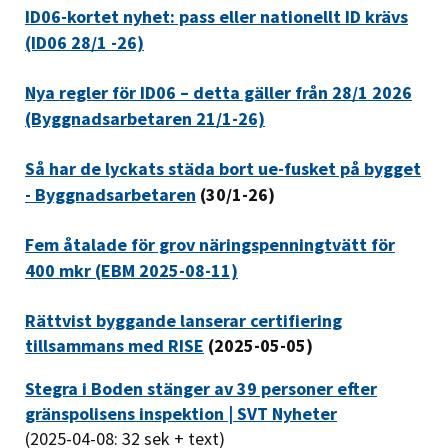
ID06-kortet nyhet: pass eller nationellt ID krävs
(ID06 28/1 -26)
Nya regler för ID06 – detta gäller från 28/1 2026
(Byggnadsarbetaren 21/1-26)
Så har de lyckats städa bort ue-fusket på bygget
- Byggnadsarbetaren
(30/1-26)
Fem åtalade för grov näringspenningtvätt för
400 mkr (EBM 2025-08-11)
Rättvist byggande lanserar certifiering
tillsammans med RISE
(2025-05-05)
Stegra i Boden stänger av 39 personer efter
gränspolisens inspektion | SVT Nyheter
(2025-04-08: 32 sek + text)