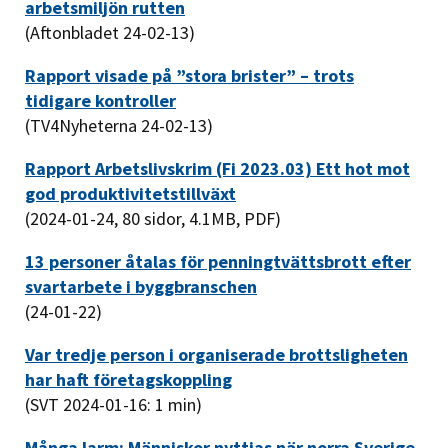
arbetsmiljön rutten
(Aftonbladet 24-02-13)
Rapport visade på ”stora brister” – trots
tidigare kontroller
(TV4Nyheterna 24-02-13)
Rapport Arbetslivskrim (Fi 2023.03) Ett hot mot
god produktivitetstillväxt
(2024-01-24, 80 sidor, 4.1MB, PDF)
13 personer åtalas för penningtvättsbrott efter
svartarbete i byggbranschen
(24-01-22)
Var tredje person i organiserade brottsligheten
har haft företagskoppling
(SVT 2024-01-16: 1 min)
Många larm: Människor nyttjas när norra Sverige