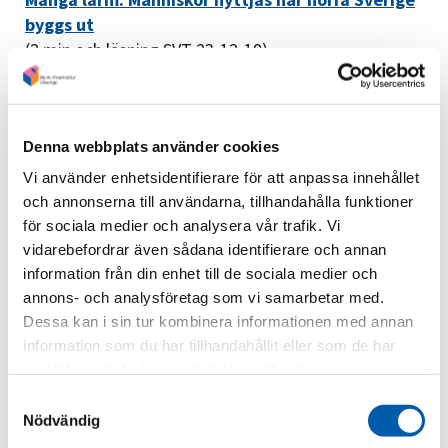
byggs ut
(2 min och läsning SVT 23-12-19)
Flest arbetsplatsolyckor på 15 år (62st)
(10 min TV4 23-12-18)
Denna webbplats använder cookies
Hållbar byggbransch – nu börjar det gälla -
Vi använder enhetsidentifierare för att anpassa innehållet
Byggindustrin
och annonserna till användarna, tillhandahålla funktioner
(23-11-17)
för sociala medier och analysera vår trafik. Vi
vidarebefordrar även sådana identifierare och annan
Fortsatta brister vid kontroller av byggen i
information från din enhet till de sociala medier och
Stockholm | Skatteverket
annons- och analysföretag som vi samarbetar med.
(23-10-04)
Dessa kan i sin tur kombinera informationen med annan
Byggnads: Osannolikt slöseri med våra
information som du har tillhandahållit eller som de har
skattepengar (aftonbladet.se)
samlat in när du har använt deras tjänster.
(20-09-24)
Samtyckesval
Nödvändig
Debatt: Nytt ljus på skuggsidan av svensk